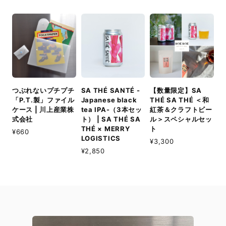
つぶれないプチプチ
SA THÉ SANTÉ -
【数量限定】SA
「P.T.製」ファイル
Japanese black
THÉ SA THÉ ＜和
ケース | 川上産業株
tea IPA-（3本セッ
紅茶＆クラフトビー
式会社
ト） | SA THÉ SA
ル＞スペシャルセッ
THÉ × MERRY
ト
¥660
LOGISTICS
¥3,300
¥2,850