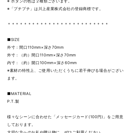
※ ボタンの色は２種類ございます。
※「プチプチ」は川上産業株式会社の登録商標です。
＊＊＊＊＊＊＊＊＊＊＊＊＊＊＊＊＊＊＊＊＊＊＊＊＊
■SIZE
外寸：間口110mm×深さ70mm
外寸：（約）間口110mm×深さ70mm
内寸：（約）開口100mm×深さ60mm
※素材の特性上、ご使用いただくうちに若干伸びる場合がござい
ます。
■MATERIAL
P.T.製
様々なシーンに合わせた「メッセージカード(100円)」をご用意
しております。
大切な方へのお礼や贈り物に、ぜひご利用ください。