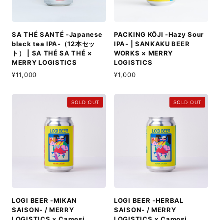
SA THÉ SANTÉ -Japanese
PACKING KŌJI -Hazy Sour
black tea IPA-（12本セッ
IPA- | SANKAKU BEER
ト） | SA THÉ SA THÉ ×
WORKS × MERRY
MERRY LOGISTICS
LOGISTICS
¥11,000
¥1,000
SOLD OUT
SOLD OUT
LOGI BEER -MIKAN
LOGI BEER -HERBAL
SAISON- / MERRY
SAISON- / MERRY
LOGISTICS × Camosi
LOGISTICS × Camosi