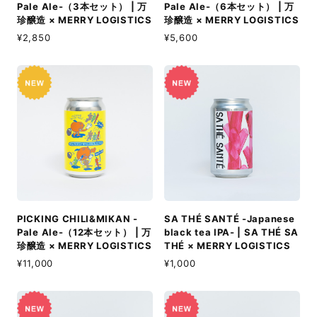
Pale Ale-（3本セット） | 万
Pale Ale-（6本セット） | 万
珍醸造 × MERRY LOGISTICS
珍醸造 × MERRY LOGISTICS
¥2,850
¥5,600
PICKING CHILI&MIKAN -
SA THÉ SANTÉ -Japanese
Pale Ale-（12本セット） | 万
black tea IPA- | SA THÉ SA
珍醸造 × MERRY LOGISTICS
THÉ × MERRY LOGISTICS
¥11,000
¥1,000