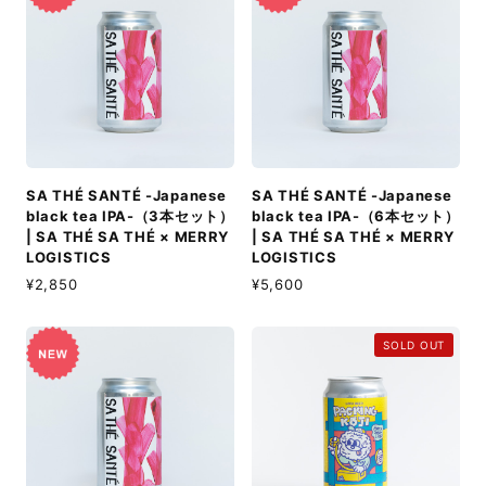
SA THÉ SANTÉ -Japanese
SA THÉ SANTÉ -Japanese
black tea IPA-（3本セット）
black tea IPA-（6本セット）
| SA THÉ SA THÉ × MERRY
| SA THÉ SA THÉ × MERRY
LOGISTICS
LOGISTICS
¥2,850
¥5,600
SOLD OUT