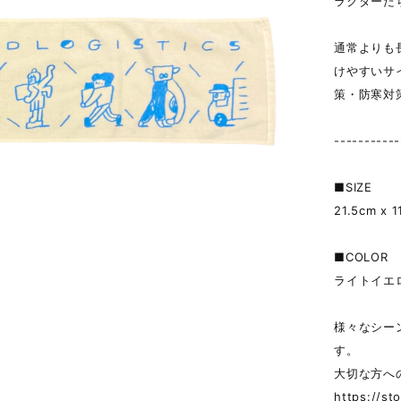
ラクターた
通常よりも
けやすいサ
策・防寒対
-----------
■SIZE
21.5cm x 
■COLOR
ライトイエ
様々なシー
す。
大切な方へ
https://s