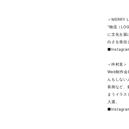
＜MERRY L
“物流（LO
に文化を届
白さを発信
■Instagr
＜仲村直＞
Web制作
んもしない
装画など、
まうイラス
入選。
■Instagr