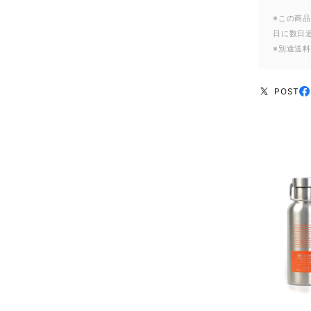
※この商品
日に数日
※別途送
POST