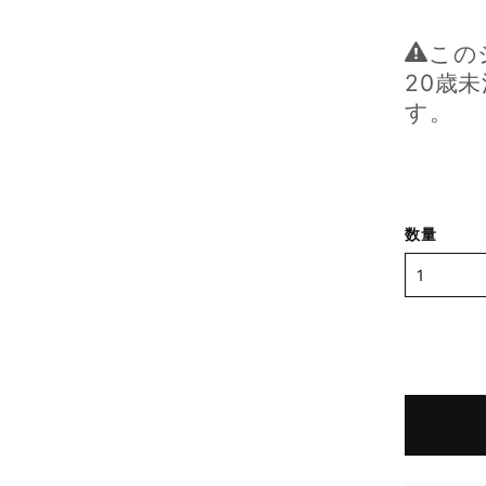
この
20歳
す。
数量