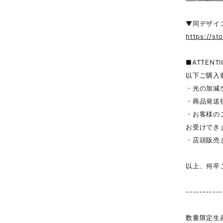
▼同デザイ
https://st
■ATTENTI
以下ご購入
・光の加減
・商品発送
・お客様の
お受けでき
・店頭販売
以上、何卒
-----------
数量限定生