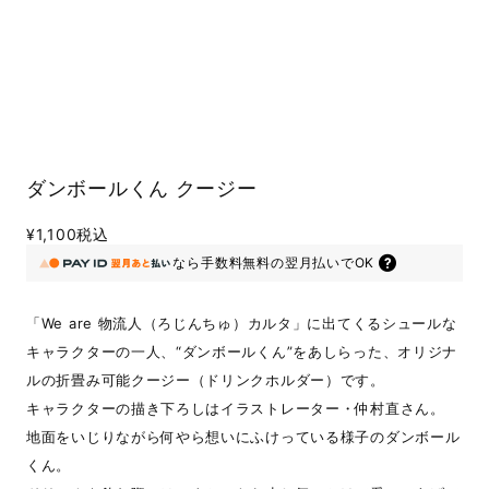
ダンボールくん クージー
¥1,100
税込
なら
手数料無料の
翌月払いでOK
「We are 物流人（ろじんちゅ）カルタ」に出てくるシュールな
キャラクターの一人、“ダンボールくん”をあしらった、オリジナ
ルの折畳み可能クージー（ドリンクホルダー）です。
キャラクターの描き下ろしはイラストレーター・仲村直さん。
地面をいじりながら何やら想いにふけっている様子のダンボール
くん。