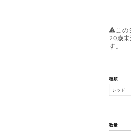
この
20歳
す。
種類
数量