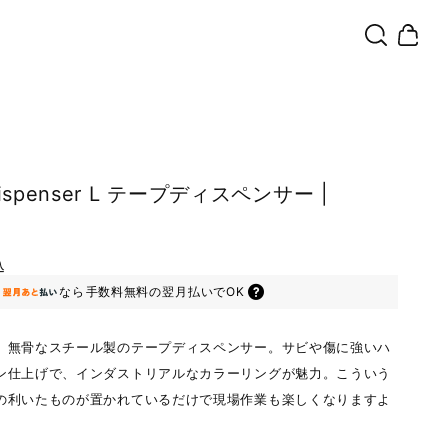
Dispenser L テープディスペンサー |
込
なら
手数料無料の
翌月払いでOK
、無骨なスチール製のテープディスペンサー。サビや傷に強いハ
ン仕上げで、インダストリアルなカラーリングが魅力。こういう
の利いたものが置かれているだけで現場作業も楽しくなりますよ