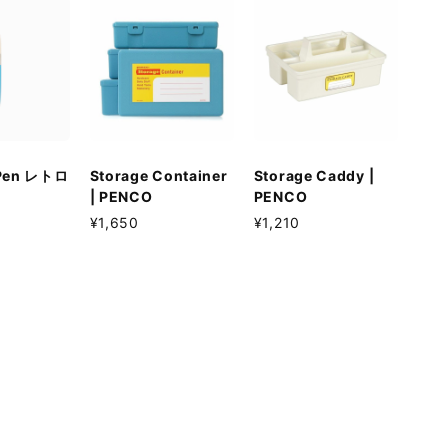
 Pen レトロ
Storage Container
Storage Caddy |
| PENCO
PENCO
¥1,650
¥1,210