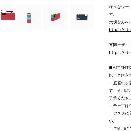
様々なシー
す。
大切な方へ
https://s
▼同デザイ
https://st
■ATTENTI
以下ご購入
・底擦れを
す。使用環
了承くださ
・テープは
・デスクに
い。
・ご使用に