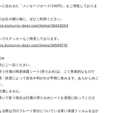
ンに合わせた「メッセージカード(100円)」をご用意しておりま
のお礼や贈り物に、ぜひご利用ください。
tore.butsuryu-dept.com/items/36442054
ンでステッカーもご用意しております｡
ore.butsuryu-dept.com/items/36569710
ON
前にご一読ください。
防ぐ付属の簡易保護シート(滑り止め)は、ごく簡易的なもので
境・頻度によって劣化や剥がれが早期に進みます。あらかじめご
い。
付属しません。
置いて使う場合は付属の滑り止めシートを底面に貼ってくださ
なる際は刃のプレート部分についている青い保護フィルムをはが