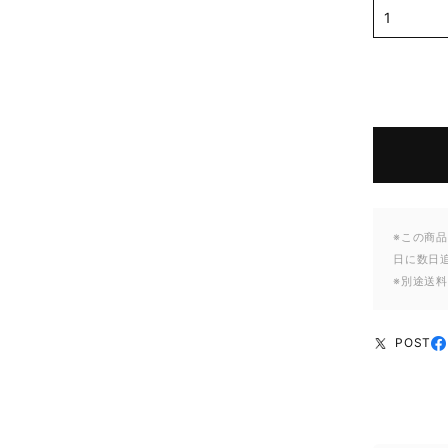
※この商品
日に数日
※別途送
POST