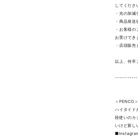
してくださ
・光の加減
・商品発送
・お客様の
お受けでき
・店頭販売
以上、何卒
-----------
＜PENCO
ハイタイド
段使いのカ
いけど新し
■Instagr