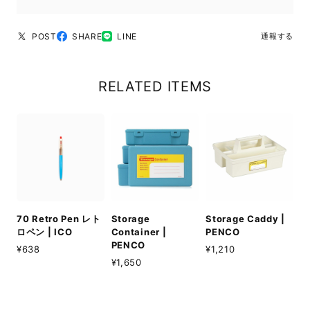
POST
SHARE
LINE
通報する
RELATED ITEMS
70 Retro Pen レト
Storage
Storage Caddy |
ロペン | ICO
Container |
PENCO
PENCO
¥638
¥1,210
¥1,650