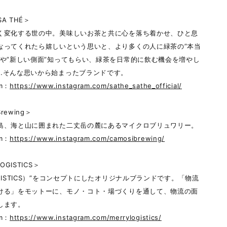
SA THÉ＞
く変化する世の中。美味しいお茶と共に心を落ち着かせ、ひと息
なってくれたら嬉しいという思いと、より多くの人に緑茶の”本当
”や”新しい側面”知ってもらい、緑茶を日常的に飲む機会を増やし
…そんな思いから始まったブランドです。
am：
https://www.instagram.com/sathe_sathe_official/
Brewing＞
島、海と山に囲まれた二丈岳の麓にあるマイクロブリュワリー。
am：
https://www.instagram.com/camosibrewing/
OGISTICS＞
GISTICS）”をコンセプトにしたオリジナルブランドです。「物流
ける」をモットーに、モノ・コト・場づくりを通して、物流の面
します。
am：
https://www.instagram.com/merrylogistics/