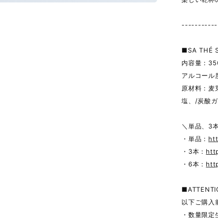
-----------
■SA THÉ 
内容量：35
アルコール度
原材料：麦
塩、/炭酸
＼単品、3
・単品：
ht
・3本：
htt
・6本：
htt
■ATTENTI
以下ご購入
・数量限定