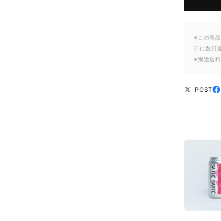
※この商品
日に数日
※別途送
POST