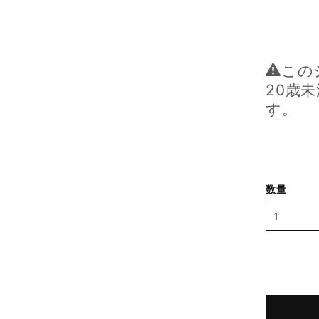
この
20歳
す。
数量