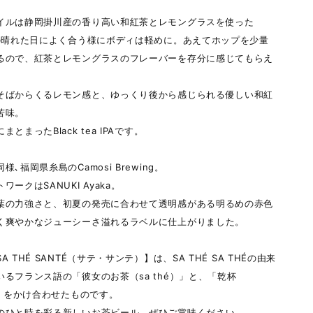
イルは静岡掛川産の香り高い和紅茶とレモングラスを使った
夏の晴れた日によく合う様にボディは軽めに。あえてホップを少量
るので、紅茶とレモングラスのフレーバーを存分に感じてもらえ
そばからくるレモン感と、ゆっくり後から感じられる優しい和紅
苦味。
とまったBlack tea IPAです。
様､福岡県糸島のCamosi Brewing。
ワークはSANUKI Ayaka。
葉の力強さと、初夏の発売に合わせて透明感がある明るめの赤色
く爽やかなジューシーさ溢れるラベルに仕上がりました。
A THÉ SANTÉ（サテ・サンテ）】は、SA THÉ SA THÉの由来
いるフランス語の「彼女のお茶（sa thé）」と、「乾杯
）」をかけ合わせたものです。
のひと時を彩る新しいお茶ビール、ぜひご賞味ください。