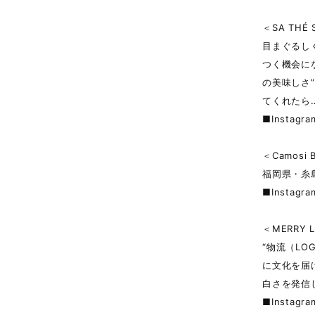
＜SA THÉ 
目まぐるし
つく機会に
の美味しさ
てくれたら
■Instagr
＜Camosi 
福岡県・糸
■Instagr
＜MERRY L
“物流（LO
に文化を届
白さを発信
■Instagr