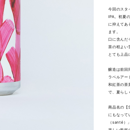
今回のスタ
IPA。初
に抑えてあ
ます。
口に含んだ
茶の程よい
とても上品にま
醸造は前回同
ラベルアート
和紅茶の茶
で、夏らし
商品名の【S
にもなって
（santé
楽しい乾杯