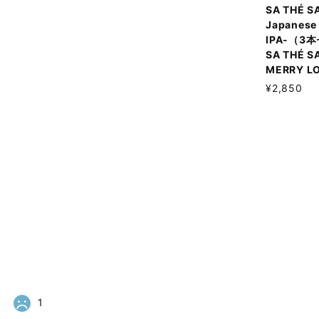
SA THÉ S
Japanese 
IPA-（3
SA THÉ S
MERRY LO
¥2,850
1