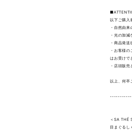
■ATTENTI
以下ご購入
・自然由来
・光の加減
・商品発送
・お客様の
はお受けで
・店頭販売
以上、何卒
-----------
＜SA THÉ 
目まぐるし