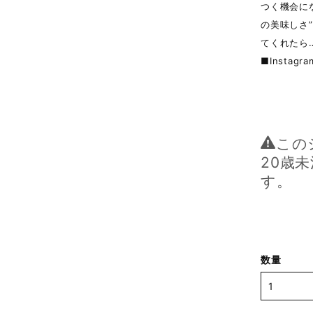
つく機会に
の美味しさ
てくれたら
■Instagr
この
20歳
す。
数量