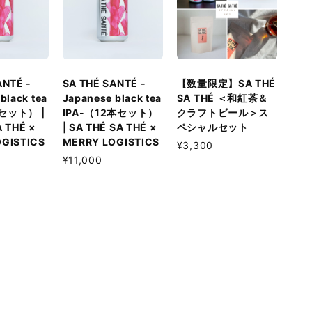
ANTÉ -
SA THÉ SANTÉ -
【数量限定】SA THÉ
black tea
Japanese black tea
SA THÉ ＜和紅茶＆
本セット） |
IPA-（12本セット）
クラフトビール＞ス
A THÉ ×
| SA THÉ SA THÉ ×
ペシャルセット
GISTICS
MERRY LOGISTICS
¥3,300
¥11,000