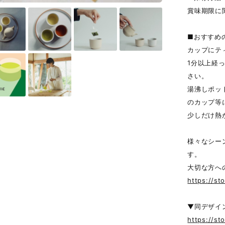
賞味期限に
■おすすめ
カップにテ
1分以上経
さい。
湯沸しポッ
のカップ等
少しだけ熱
様々なシー
す。
大切な方へ
https://s
▼同デザイ
https://st