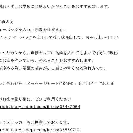
関わらず、お早めにお飲みいただくことをおすすめ致します。
の飲み方
ィーバッグを入れ、熱湯を注ぎます。
ったらティーバッグを上下して少し味を出して、お召し上がりくだ
トやヤカンから、直接カップに熱湯を入れてもよいですが、1度他
にお湯を注いでから、淹れることをおすすめします。
が冷める為、茶葉の甘みが少し感じやすくなる淹れ方です。
ンに合わせた「メッセージカード(100円)」をご用意しておりま
のお礼や贈り物に、ぜひご利用ください。
tore.butsuryu-dept.com/items/36442054
ンでステッカーもご用意しております｡
ore.butsuryu-dept.com/items/36569710