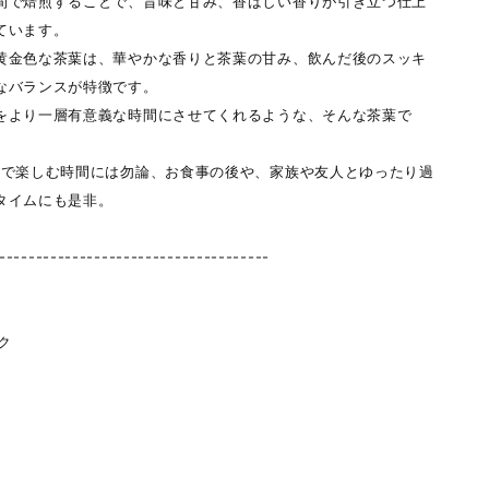
間で焙煎することで、旨味と甘み、香ばしい香りが引き立つ仕上
ています。
黄金色な茶葉は、華やかな香りと茶葉の甘み、飲んだ後のスッキ
なバランスが特徴です。
をより一層有意義な時間にさせてくれるような、そんな茶葉で
人で楽しむ時間には勿論、お食事の後や、家族や友人とゆったり過
タイムにも是非。
-------------------------------------
ック