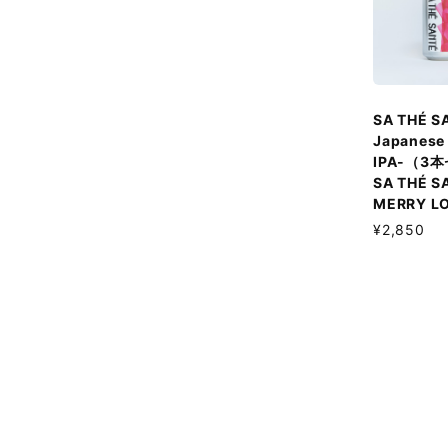
SA THÉ S
Japanese 
IPA-（3
SA THÉ S
MERRY LO
¥2,850