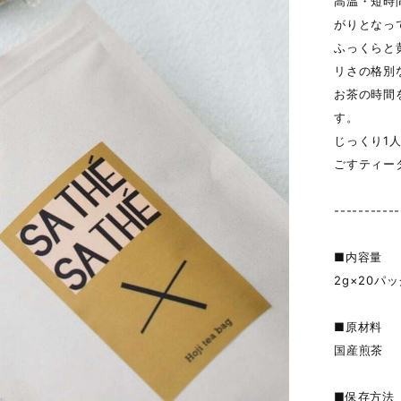
高温・短時
がりとなっ
ふっくらと
リさの格別
お茶の時間
す。
じっくり1
ごすティー
-----------
■内容量
2g×20パ
■原材料
国産煎茶
■保存方法