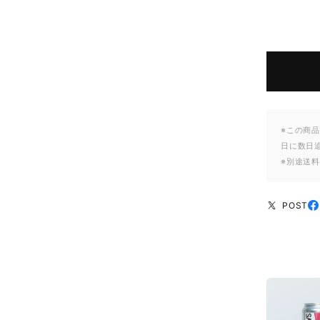
※この商品
日に数日
※別途送
POST